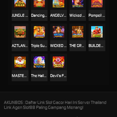
JUNGLE ROAR
Dancing Golden Drums
ANGELVSDEVIL SEA DUEL
Wicked Wins: Crystals
Pompeil Blaze
AZTLAN GEMS3
Triple Supreme Xtreme Treasure
WICKED FORTUNE
THE GREAT FIREFIGHTER
BUILDER'S FRENZY
MASTER CHEF FRENZY
The Halloween Rascal
Devil’s Frenzy
AKUNBOS : Daftar Link Slot Gacor Hari Ini Server Thailand
Link Agen Slot88 Paling Gampang Menang!