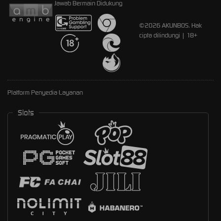
Jawab Bermain
Didukung
©2026 AKUNBOS. Hak
cipta dilindungi | 18+
Platform Penyedia Layanan
Slots