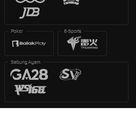
Poker
E-Sports
Sabung Ayam