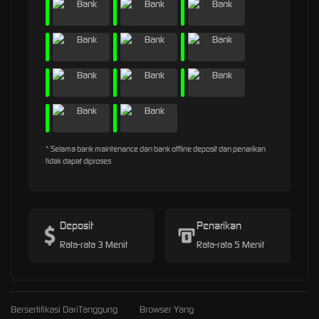
* Selama bank maintenance dan bank offline deposit dan penarikan
tidak dapat diproses
Deposit
Penarikan
Rata-rata 3 Menit
Rata-rata 5 Menit
Bersertifikasi Dari
Tanggung
Browser Yang