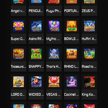
Angel vs Devil Ultimate Goal Showdown
PENGUIN QUEST
Fuyu Phoenix
FORTUNE GOD BLESSING
ZEUS POWER
Super Gold Arowana
Astro Rift Bonanza
Mythic Gems: Five Realms
BOWLS OF FORTUNE
Huffin’ And Puffin’ Ultra Wheel
Treasure Train Deluxe
SNAPPY CARNIVAL
Thor's Hammer
RHINO LEGEND
Road to Glory
LORD OF THE GODS
WICKED RICHES
VEGAS CASH LINK
Cocktail City
King Kong Treasure