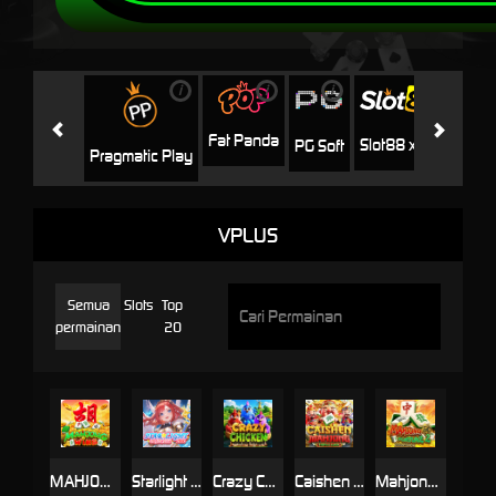
i
i
i
i
i
Facha
Fat Panda
Slot88 x PP
PG Soft
Pragmatic Play
VPLUS
Semua
Slots
Top
permainan
20
MAHJONG WINS
Starlight Princess 2000
Crazy Chicken
Caishen Mahjong: Triple Luck
Mahjong Fortune 2: Dragon Riches