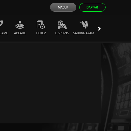
MASUK
DAFTAR
 GAME
ARCADE
POKER
E-SPORTS
SABUNG AYAM
PROMOSI