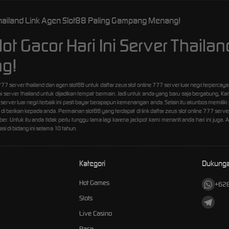
 Thailand Link Agen Slot88 Paling Gampang Menang!
Slot Gacor Hari Ini Server Thail
g!
ot777 server thailand dan agen slot88 untuk daftar zeus slot online 777 server luar negri terperc
 ini server thailand untuk dijadikan tempat bermain. Jadi untuk anda yang baru saja bergabung,
server luar negri terbaik ini pasti bayar berapapun kemenangan anda. Selain itu akunbos memil
ri di berikan kepada anda. Permainan slot88 yang terdapat di link daftar zeus slot online 777 serv
 Untuk itu anda tidak perlu tunggu lama lagi karena jackpot kami menanti anda hari ini juga. An
asi di bidang ini selama 10 tahun.
Kategori
Dukung
Hot Games
+62
Slots
Live Casino
Race