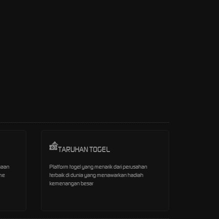
TARUHAN TOGEL
haan
Platform togel yang menarik dari perusahan
ame
terbaik di dunia yang menawarkan hadiah
kemenangan besar