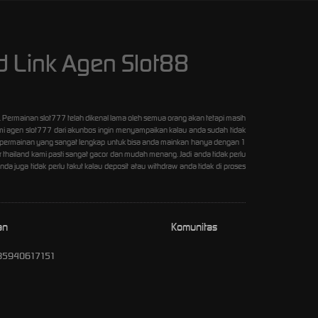
and Link Agen Slot88
aya. Permainan slot777 telah dikenal lama oleh semua orang akan tetapi masih
 Kami agen slot777 dari akunbos ingin menyampaikan kalau anda sudah tidak
iki permainan yang sangat lengkap untuk bisa anda mainkan hanya dengan 1
er thailand kami pasti sangat gacor dan mudah menang. Jadi anda tidak perlu
da juga tidak perlu takut kalau deposit atau withdraw anda tidak di proses
an
Komunitas
85940617151