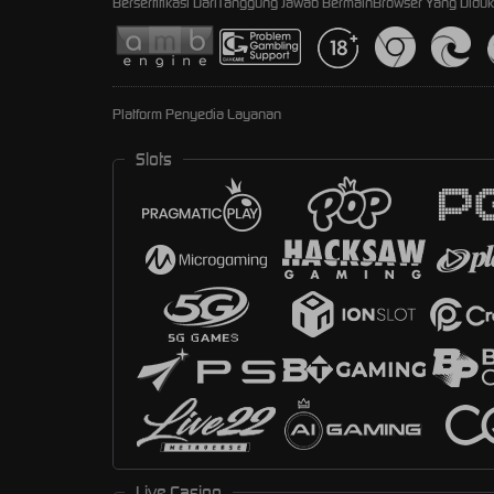
Bersertifikasi Dari
Tanggung Jawab Bermain
Browser Yang Didu
Platform Penyedia Layanan
Slots
Live Casino