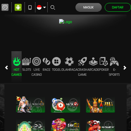
MASUK
DAFTAR
HOT
SLOTS
LIVE
RACE
TOGEL
OLAHRAGA
CRASH
ARCADE
POKER
E-
SABUN
GAMES
CASINO
GAME
SPORTS
AYAM
i
i
i
i
i
i