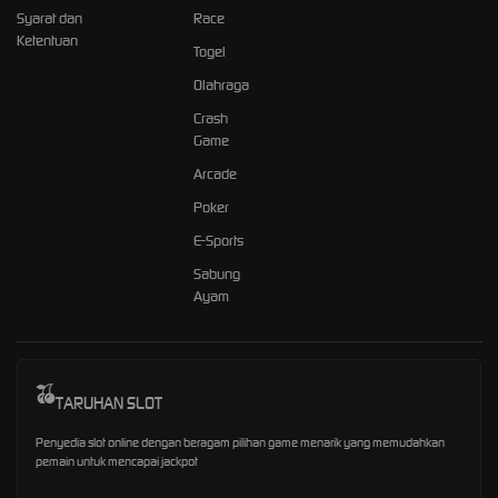
Syarat dan
Race
Ketentuan
Togel
Olahraga
Crash
Game
Arcade
Poker
E-Sports
Sabung
Ayam
TARUHAN SLOT
Penyedia slot online dengan beragam pilihan game menarik yang memudahkan
pemain untuk mencapai jackpot