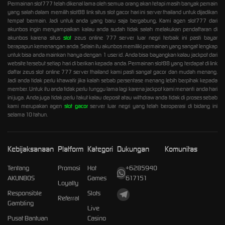
Permainan slot777 telah dikenal lama oleh semua orang akan tetapi masih banyak pemain
yang salah dalam memilih slot88 link situs slot gacor hari ini server thailand untuk dijadikan
tempat bermain. Jadi untuk anda yang baru saja bergabung, Kami agen slot777 dari
akunbos ingin menyampaikan kalau anda sudah tidak salah melakukan pendaftaran di
akunbos karena situs
slot
zeus online 777 server luar negri terbaik ini pasti bayar
berapapun kemenangan anda. Selain itu akunbos memiliki permainan yang sangat lengkap
untuk bisa anda mainkan hanya dengan 1 user id. Anda bisa bayangkan kalau jackpot dari
website tersebut setiap hari di berikan kepada anda. Permainan slot88 yang terdapat di link
daftar zeus slot online 777 server thailand kami pasti sangat gacor dan mudah menang.
Jadi anda tidak perlu khawatir jika kalah sebab persentase menang lebih berpihak kepada
member. Untuk itu anda tidak perlu tunggu lama lagi karena jackpot kami menanti anda hari
ini juga. Anda juga tidak perlu takut kalau deposit atau withdraw anda tidak di proses sebab
kami merupakan agen
slot gacor
server luar negri yang telah beroperasi di bidang ini
selama 10 tahun.
Kebijaksanaan
Platform
Kategori
Dukungan
Komunitas
Tentang
Promosi
Hot
+6285940
AKUNBOS
Games
617151
Loyalty
Responsible
Slots
Referral
Gambling
Live
Pusat Bantuan
Casino