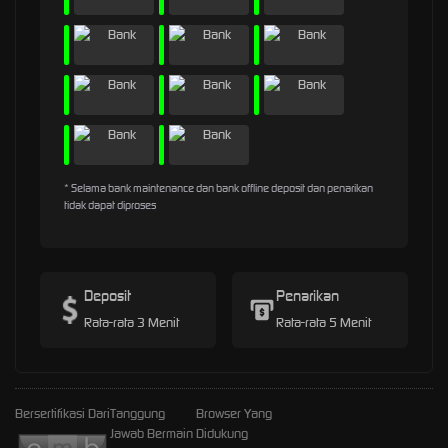
* Selama bank maintenance dan bank offline deposit dan penarikan
tidak dapat diproses
Deposit
Penarikan
Rata-rata 3 Menit
Rata-rata 5 Menit
Bersertifikasi Dari
Tanggung
Browser Yang
Jawab Bermain
Didukung