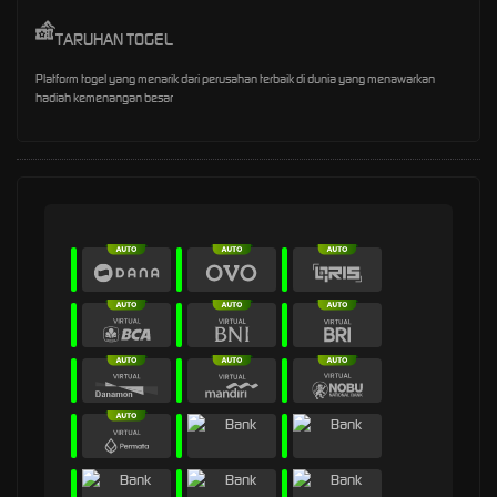
TARUHAN TOGEL
Platform togel yang menarik dari perusahan terbaik di dunia yang menawarkan
hadiah kemenangan besar