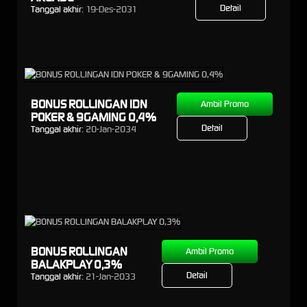
Detail
Tanggal akhir:
19-Des-2031
BONUS ROLLINGAN IDN
Ambil Promo
POKER & 9GAMING 0,4%
Detail
Tanggal akhir:
20-Jan-2034
BONUS ROLLINGAN
Ambil Promo
BALAKPLAY 0,3%
Detail
Tanggal akhir:
21-Jan-2033