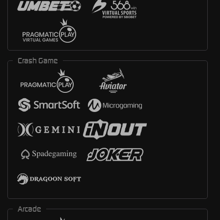
Crash Game
Arcade