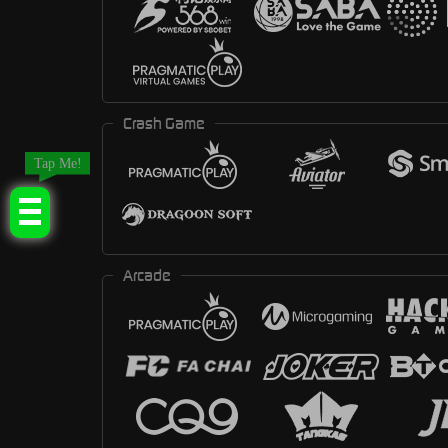
Crash Game
Tap Me!
Arcade