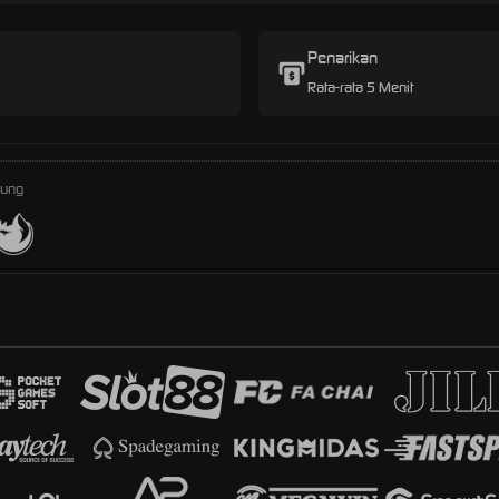
Penarikan
Rata-rata 5 Menit
kung