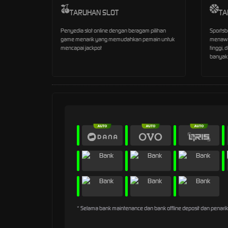
TARUHAN SLOT
TA
Penyedia slot online dengan beragam pilihan
Sportsb
game menarik yang memudahkan pemain untuk
menawar
mencapai jackpot
tinggi,
banyak 
* Selama bank maintenance dan bank offline deposit dan penarik