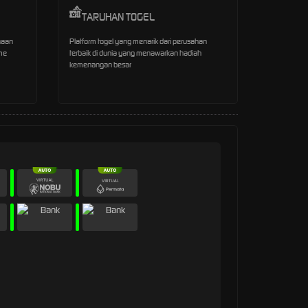
TARUHAN TOGEL
haan
Platform togel yang menarik dari perusahan
ame
terbaik di dunia yang menawarkan hadiah
kemenangan besar