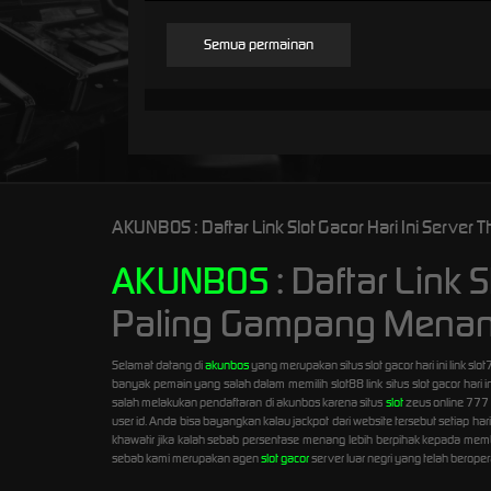
Semua permainan
AKUNBOS : Daftar Link Slot Gacor Hari Ini Server
AKUNBOS
: Daftar Link 
Paling Gampang Menan
Selamat datang di
akunbos
yang merupakan situs slot gacor hari ini link sl
banyak pemain yang salah dalam memilih slot88 link situs slot gacor hari
salah melakukan pendaftaran di akunbos karena situs
slot
zeus online 777 
user id. Anda bisa bayangkan kalau jackpot dari website tersebut setiap ha
khawatir jika kalah sebab persentase menang lebih berpihak kepada member.
sebab kami merupakan agen
slot gacor
server luar negri yang telah beroper