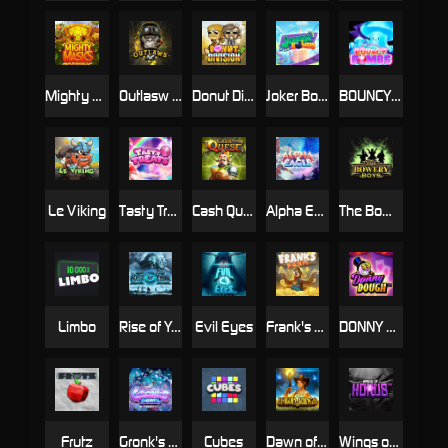
Mighty Masks
Outlasw Inc
Donut Division
Joker Bombs
BOUNCY BOMBS
Le Viking
Tasty Treats
Cash Quest
Alpha Eagle
The Bowery Boys
Limbo
Rise of Ymir
Evil Eyes
Frank's Farm
DONNY DOUGH
Frutz
Gronk's Gems
Cubes
Dawn of Kings
Wings of Horus