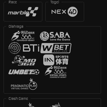
Race
Togel
Olahraga
Crash Game