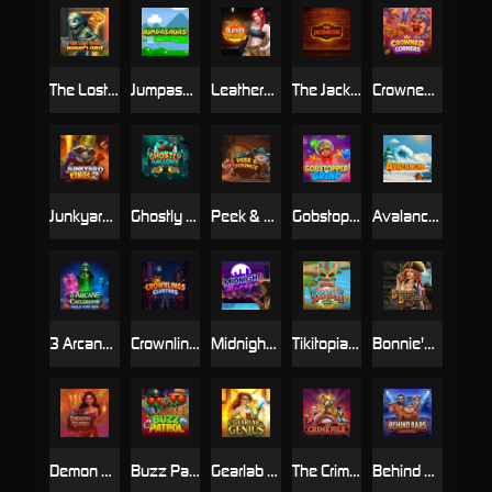
The Lost Book of Mummy’s Curse
Jumpasaurs
Leatherheads
The Jack & Rose
Crowned Corners
Junkyard Kings 2
Ghostly Hallows
Peek & Pounce
Gobstopper Grind
Avalanche
3 Arcane Cauldrons
Crownlings Clusters
Midnight Mirage
Tikitopia BoosterBelt
Bonnie's Buccaneers
Demon Queen
Buzz Patrol
Gearlab Genius
The Crime File
Behind Bars: Masterplan