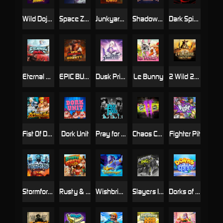
Wild Dojo Strike
Space Zoo
Junkyard Kings
Shadow Strike
Dark Spiral
Eternal Duel
EPIC BULLETS & BOUNTY
Dusk Princess
Le Bunny
2 Wild 2 Die
Fist Of Destruction
Dork Unit
Pray for Three
Chaos Crew 2
Fighter Pit
Stormforged
Rusty & Curly
Wishbringer
Slayers Inc
Dorks of The Deep