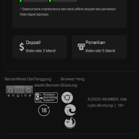
* Selama bank maintenance dan bank offline deposit dan penarikan
tidak dapat diproses
Deposit
Penarikan
Rata-rata 3 Menit
Rata-rata 5 Menit
Bersertifikasi Dari
Tanggung
Browser Yang
Jawab Bermain
Didukung
©2026 AKUNBOS. Hak
cipta dilindungi | 18+