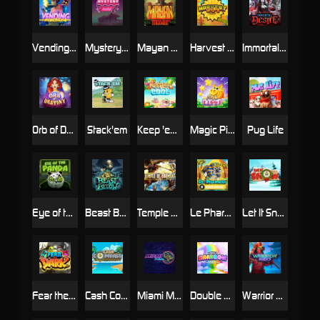
Vending Machine
Mystery Motel
Mayan Stackways
Harvest Wilds
Immortal Desire
Orb of Destiny
Stack'em
Keep 'em Cool
Magic Piggy
Pug Life
Eye of the Panda
Beast Below
Temple of Torment
Le Pharaoh
Let It Snow
Fear the Dark
Cash Compass
Miami Multiplier
Double Rainbow
Warrior Ways