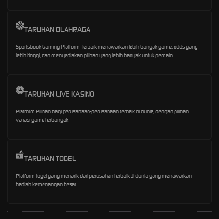
TARUHAN OLAHRAGA
Sportsbook Gaming Platform Terbaik menawarkan lebih banyak game, odds yang
lebih tinggi, dan menyediakan pilihan yang lebih banyak untuk pemain.
TARUHAN LIVE KASINO
Platform Pilihan bagi perusahaan-perusahaan terbaik di dunia, dengan pilihan
variasi game terbanyak
TARUHAN TOGEL
Platform togel yang menarik dari perusahan terbaik di dunia yang menawarkan
hadiah kemenangan besar